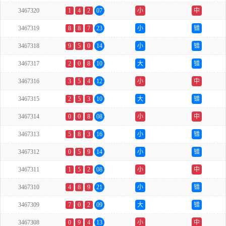
3467320
1
4
2
07
小
中
3467319
8
8
7
23
小
错
3467318
9
5
0
14
小
错
3467317
2
0
8
10
大
错
3467316
3
5
4
12
小
中
3467315
2
5
3
10
大
错
3467314
0
0
8
08
小
中
3467313
5
8
3
16
小
错
3467312
0
5
9
14
小
错
3467311
1
5
2
08
小
中
3467310
4
8
9
21
小
错
3467309
7
0
2
09
大
错
3467308
0
9
4
13
小
中