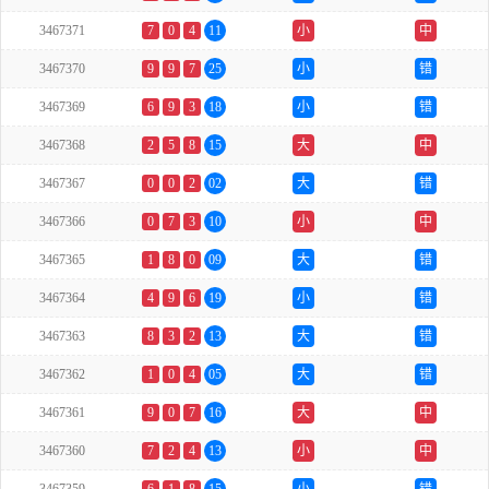
3467371
7
0
4
11
小
中
3467370
9
9
7
25
小
错
3467369
6
9
3
18
小
错
3467368
2
5
8
15
大
中
3467367
0
0
2
02
大
错
3467366
0
7
3
10
小
中
3467365
1
8
0
09
大
错
3467364
4
9
6
19
小
错
3467363
8
3
2
13
大
错
3467362
1
0
4
05
大
错
3467361
9
0
7
16
大
中
3467360
7
2
4
13
小
中