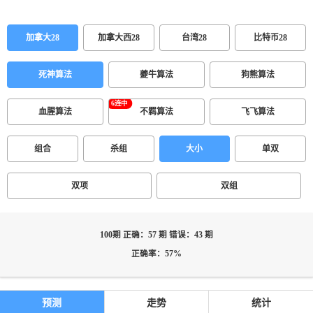
加拿大28
加拿大西28
台湾28
比特币28
死神算法
夔牛算法
狗熊算法
血腥算法
不羁算法
飞飞算法
组合
杀组
大小
单双
双项
双组
100期 正确：57 期 错误：43 期
正确率：57%
预测
走势
统计