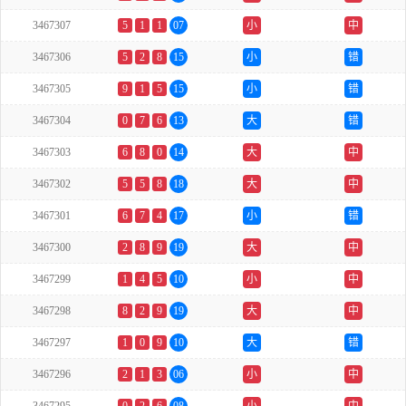
3467307
5
1
1
07
小
中
3467306
5
2
8
15
小
错
3467305
9
1
5
15
小
错
3467304
0
7
6
13
大
错
3467303
6
8
0
14
大
中
3467302
5
5
8
18
大
中
3467301
6
7
4
17
小
错
3467300
2
8
9
19
大
中
3467299
1
4
5
10
小
中
3467298
8
2
9
19
大
中
3467297
1
0
9
10
大
错
3467296
2
1
3
06
小
中