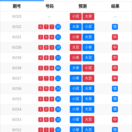
期号
号码
预测
结果
61523
---
小双
大单
---
61522
6
7
7
20
大单
小双
错
61521
2
0
9
11
小单
大双
中
61520
6
9
3
18
大双
小单
中
61519
4
8
1
13
小单
大双
中
61518
2
2
4
08
大单
小双
中
61517
7
7
8
22
小单
大双
中
61516
6
9
9
24
小双
大单
错
61515
6
5
9
20
小双
大单
错
61514
1
0
9
10
小单
大双
错
61513
8
6
4
18
小单
大双
中
61512
2
1
7
10
小单
大双
错