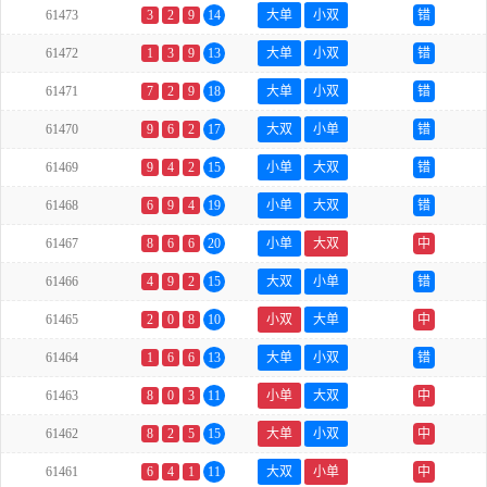
61473
3
2
9
14
大单
小双
错
61472
1
3
9
13
大单
小双
错
61471
7
2
9
18
大单
小双
错
61470
9
6
2
17
大双
小单
错
61469
9
4
2
15
小单
大双
错
61468
6
9
4
19
小单
大双
错
61467
8
6
6
20
小单
大双
中
61466
4
9
2
15
大双
小单
错
61465
2
0
8
10
小双
大单
中
61464
1
6
6
13
大单
小双
错
61463
8
0
3
11
小单
大双
中
61462
8
2
5
15
大单
小双
中
61461
6
4
1
11
大双
小单
中