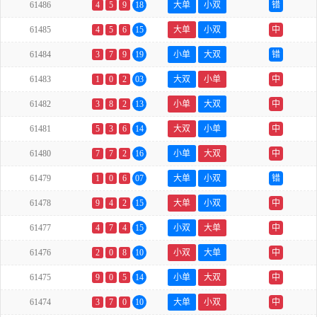
61486
4
5
9
18
大单
小双
错
61485
4
5
6
15
大单
小双
中
61484
3
7
9
19
小单
大双
错
61483
1
0
2
03
大双
小单
中
61482
3
8
2
13
小单
大双
中
61481
5
3
6
14
大双
小单
中
61480
7
7
2
16
小单
大双
中
61479
1
0
6
07
大单
小双
错
61478
9
4
2
15
大单
小双
中
61477
4
7
4
15
小双
大单
中
61476
2
0
8
10
小双
大单
中
61475
9
0
5
14
小单
大双
中
61474
3
7
0
10
大单
小双
中