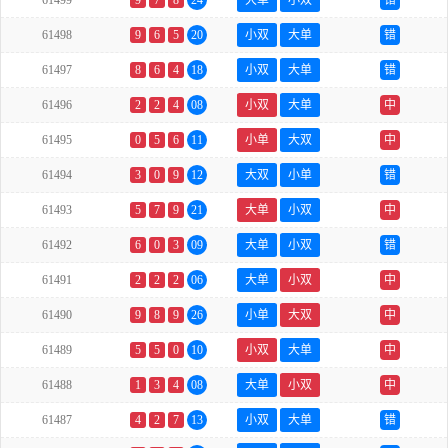
61499
9
7
8
24
大单
小双
错
61498
9
6
5
20
小双
大单
错
61497
8
6
4
18
小双
大单
错
61496
2
2
4
08
小双
大单
中
61495
0
5
6
11
小单
大双
中
61494
3
0
9
12
大双
小单
错
61493
5
7
9
21
大单
小双
中
61492
6
0
3
09
大单
小双
错
61491
2
2
2
06
大单
小双
中
61490
9
8
9
26
小单
大双
中
61489
5
5
0
10
小双
大单
中
61488
1
3
4
08
大单
小双
中
61487
4
2
7
13
小双
大单
错