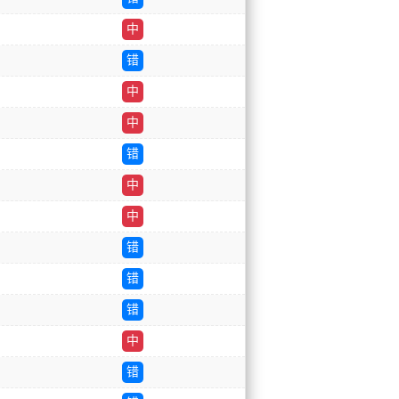
中
错
中
中
错
中
中
错
错
错
中
错