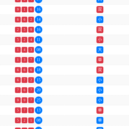
16
双
9
1
6
14
小
6
6
2
16
双
2
5
9
11
小
5
2
4
08
大
1
4
3
11
单
1
3
7
18
双
6
6
6
15
小
6
7
2
20
小
7
6
7
25
小
9
9
7
13
单
5
7
1
08
单
5
2
1