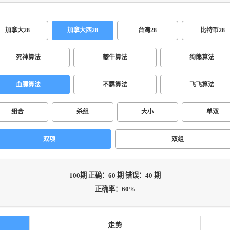
加拿大28
加拿大西28
台湾28
比特币28
死神算法
夔牛算法
狗熊算法
血腥算法
不羁算法
飞飞算法
组合
杀组
大小
单双
双项
双组
100期 正确：60 期 错误：40 期
正确率：60%
走势