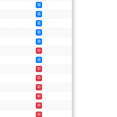
错
错
错
错
错
中
错
中
中
中
中
中
中