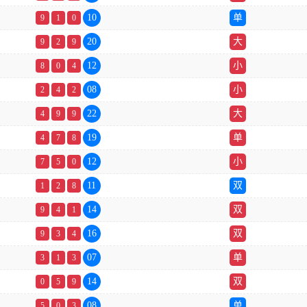
10
单
9
1
0
20
大
9
2
9
12
小
8
0
4
08
小
2
4
2
22
大
4
9
9
19
单
4
7
8
12
小
7
5
0
11
双
1
2
8
14
双
9
4
1
16
双
9
3
4
07
单
3
1
3
14
双
0
5
9
08
单
5
0
3