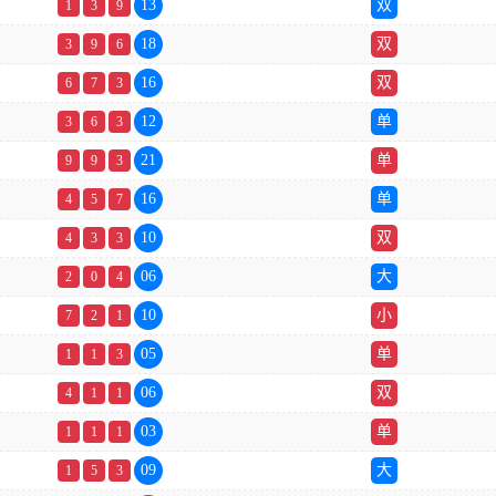
13
双
1
3
9
18
双
3
9
6
16
双
6
7
3
12
单
3
6
3
21
单
9
9
3
16
单
4
5
7
10
双
4
3
3
06
大
2
0
4
10
小
7
2
1
05
单
1
1
3
06
双
4
1
1
03
单
1
1
1
09
大
1
5
3