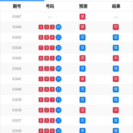
期号
号码
预测
结果
61647
---
单
---
61646
4
3
2
09
单
中
61645
6
8
9
23
双
错
61644
7
9
7
23
双
错
61643
6
9
3
18
双
中
61642
0
2
7
09
双
错
61641
5
9
5
19
单
中
61640
0
4
9
13
双
错
61639
0
8
7
15
双
错
61638
8
2
6
16
双
中
61637
8
5
8
21
双
错
61636
6
8
6
20
单
错