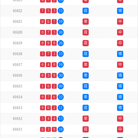
61623
6
7
2
15
单
中
61622
7
5
3
15
双
错
61621
6
6
7
19
单
中
61620
0
7
3
10
双
中
61619
8
9
9
26
双
中
61618
5
7
3
15
双
错
61617
6
4
9
19
单
中
61616
8
3
9
20
单
错
61615
1
6
2
09
双
错
61614
9
7
6
22
单
错
61613
9
0
2
11
双
错
61612
5
4
4
13
单
中
61611
6
3
9
18
双
中