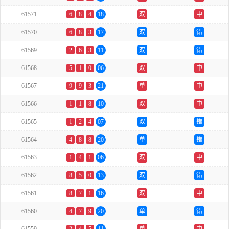
61571
6
8
4
18
双
中
61570
6
8
3
17
双
错
61569
2
6
3
11
双
错
61568
5
1
0
06
双
中
61567
9
9
3
21
单
中
61566
1
1
8
10
双
中
61565
1
2
4
07
双
错
61564
4
8
8
20
单
错
61563
1
4
1
06
双
中
61562
8
5
0
13
双
错
61561
8
7
1
16
双
中
61560
4
7
9
20
单
错