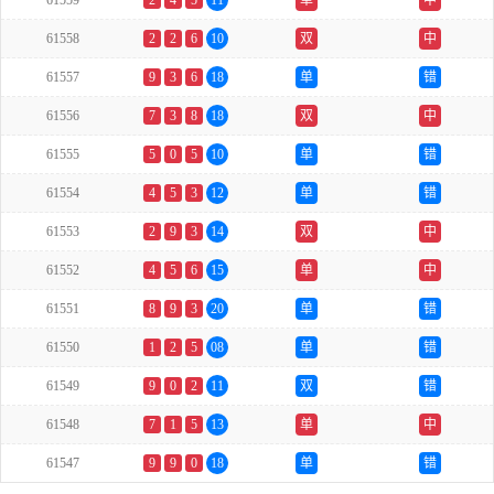
61559
2
4
5
11
单
中
61558
2
2
6
10
双
中
61557
9
3
6
18
单
错
61556
7
3
8
18
双
中
61555
5
0
5
10
单
错
61554
4
5
3
12
单
错
61553
2
9
3
14
双
中
61552
4
5
6
15
单
中
61551
8
9
3
20
单
错
61550
1
2
5
08
单
错
61549
9
0
2
11
双
错
61548
7
1
5
13
单
中
61547
9
9
0
18
单
错