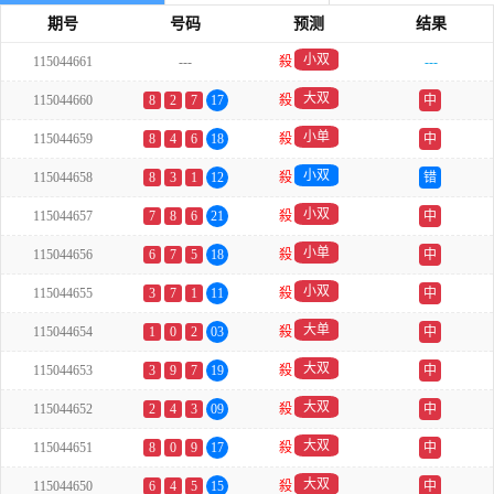
期号
号码
预测
结果
小双
115044661
---
殺
---
大双
115044660
8
2
7
17
殺
中
小单
115044659
8
4
6
18
殺
中
小双
115044658
8
3
1
12
殺
错
小双
115044657
7
8
6
21
殺
中
小单
115044656
6
7
5
18
殺
中
小双
115044655
3
7
1
11
殺
中
大单
115044654
1
0
2
03
殺
中
大双
115044653
3
9
7
19
殺
中
大双
115044652
2
4
3
09
殺
中
大双
115044651
8
0
9
17
殺
中
大双
115044650
6
4
5
15
殺
中