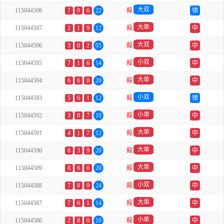
大双
115044598
7
9
6
22
殺
错
大单
115044597
2
1
9
12
殺
中
大双
115044596
3
0
2
05
殺
中
小双
115044595
7
1
6
14
殺
中
大单
115044594
6
6
8
20
殺
中
小双
115044593
5
6
1
12
殺
错
小单
115044592
3
0
7
10
殺
中
大单
115044591
4
1
7
12
殺
中
大单
115044590
8
3
9
20
殺
中
大单
115044589
8
6
6
20
殺
中
小双
115044588
7
8
9
24
殺
中
大单
115044587
7
6
1
14
殺
中
小单
115044586
2
8
0
10
殺
中