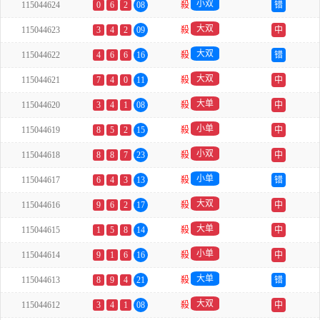
小双
115044624
0
6
2
08
殺
错
大双
115044623
3
4
2
09
殺
中
大双
115044622
4
6
6
16
殺
错
大双
115044621
7
4
0
11
殺
中
大单
115044620
3
4
1
08
殺
中
小单
115044619
8
5
2
15
殺
中
小双
115044618
8
8
7
23
殺
中
小单
115044617
6
4
3
13
殺
错
大双
115044616
9
6
2
17
殺
中
大单
115044615
1
5
8
14
殺
中
小单
115044614
9
1
6
16
殺
中
大单
115044613
8
9
4
21
殺
错
大双
115044612
3
4
1
08
殺
中