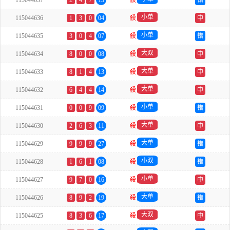
115044637
2
4
7
13
殺
错
小单
115044636
1
3
0
04
殺
中
小单
115044635
3
0
4
07
殺
错
大双
115044634
8
0
0
08
殺
中
大单
115044633
8
1
4
13
殺
中
大单
115044632
6
4
4
14
殺
中
小单
115044631
0
0
9
09
殺
错
大单
115044630
2
6
3
11
殺
中
大单
115044629
9
9
9
27
殺
错
小双
115044628
1
6
1
08
殺
错
小单
115044627
9
7
0
16
殺
中
大单
115044626
8
9
2
19
殺
错
大双
115044625
8
3
6
17
殺
中