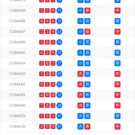
115044370
3
5
7
15
小
双
错
115044369
5
7
9
21
小
单
中
115044368
8
9
6
23
小
双
错
115044367
2
3
9
14
小
双
中
115044366
5
9
5
19
小
双
错
115044365
6
2
9
17
小
双
错
115044364
2
8
7
17
小
双
错
115044363
7
3
9
19
大
双
中
115044362
9
1
9
19
大
双
中
115044361
4
9
8
21
大
双
中
115044360
7
8
3
18
大
单
中
115044359
1
5
1
07
大
双
错
115044358
4
3
0
07
大
单
中