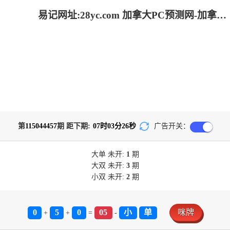
易记网址:28yc.com 加拿大PC预测网-加拿大2.8预测|加拿大预测28在线预测官网_极致火热优质的免费预测
第
115044457
期 距下期:
07
时
03
分
25
秒
广告开关：
大单
未开:
1
期
大双
未开:
3
期
小双
未开:
2
期
0
5
0
05
小
单
咪牌
+
+
=
-