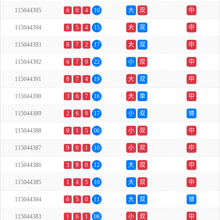
115044395
6
0
4
10
大
双
中
115044394
6
5
4
15
大
双
中
115044393
8
7
2
17
大
双
中
115044392
6
7
9
22
小
双
中
115044391
8
7
4
19
大
双
中
115044390
3
6
7
16
大
单
中
115044389
2
6
9
17
小
双
错
115044388
0
1
5
06
小
双
中
115044387
9
0
1
10
小
双
中
115044386
3
9
0
12
大
双
中
115044385
1
4
5
10
大
双
中
115044384
6
5
0
11
大
双
错
115044383
1
6
1
08
小
双
中