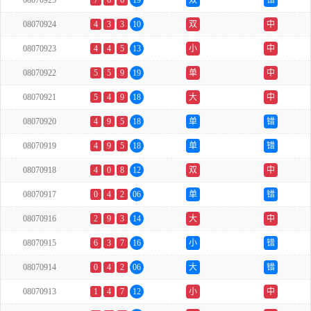
08070925
7
6
6
19
双
错
08070924
4
3
3
10
双
中
08070923
4
4
5
13
小
中
08070922
5
5
9
19
单
中
08070921
5
4
9
18
大
中
08070920
4
9
5
18
单
错
08070919
4
9
5
18
单
错
08070918
4
0
8
12
双
中
08070917
0
4
2
06
单
错
08070916
2
9
3
14
大
中
08070915
6
3
7
16
小
错
08070914
0
4
2
06
大
错
08070913
1
4
7
12
小
中