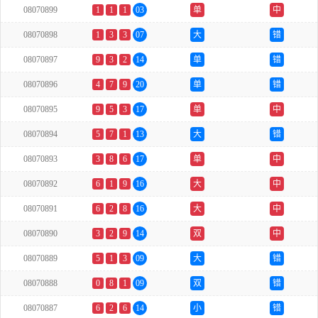
08070899
1
1
1
03
单
中
08070898
1
3
3
07
大
错
08070897
9
3
2
14
单
错
08070896
4
7
9
20
单
错
08070895
9
5
3
17
单
中
08070894
5
7
1
13
大
错
08070893
3
8
6
17
单
中
08070892
6
1
9
16
大
中
08070891
6
2
8
16
大
中
08070890
3
2
9
14
双
中
08070889
5
1
3
09
大
错
08070888
0
8
1
09
双
错
08070887
6
2
6
14
小
错