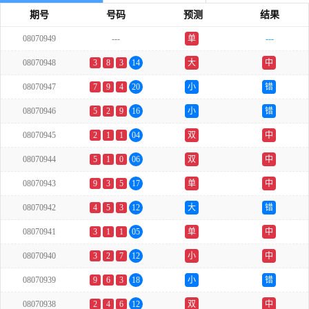
期号
号码
预测
结果
08070949
---
单
---
08070948
3
8
3
14
大
中
08070947
7
9
4
20
小
错
08070946
5
2
9
16
小
错
08070945
2
1
1
04
双
中
08070944
5
1
0
06
双
中
08070943
9
3
5
17
单
中
08070942
4
5
3
12
大
错
08070941
3
1
1
05
单
中
08070940
3
2
7
12
小
中
08070939
9
6
3
18
小
错
08070938
2
4
6
12
双
中