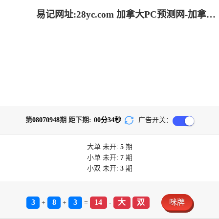
易记网址:28yc.com 加拿大PC预测网-加拿大2.8预测|加拿大预测28在线预测官网_极致火热优质的免费预测
第
08070948
期 距下期:
00
分
34
秒
广告开关：
大单
未开:
5
期
小单
未开:
7
期
小双
未开:
3
期
3
8
3
14
大
双
咪牌
+
+
=
-