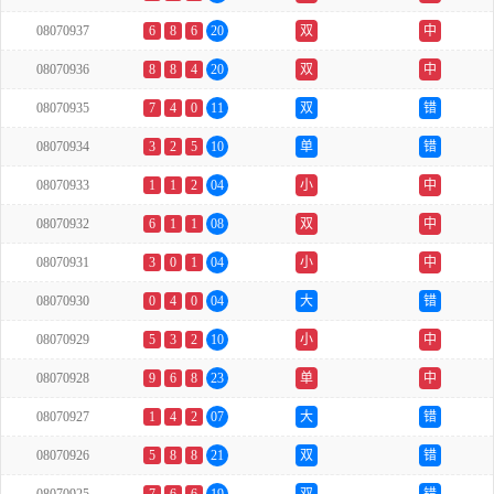
08070937
6
8
6
20
双
中
08070936
8
8
4
20
双
中
08070935
7
4
0
11
双
错
08070934
3
2
5
10
单
错
08070933
1
1
2
04
小
中
08070932
6
1
1
08
双
中
08070931
3
0
1
04
小
中
08070930
0
4
0
04
大
错
08070929
5
3
2
10
小
中
08070928
9
6
8
23
单
中
08070927
1
4
2
07
大
错
08070926
5
8
8
21
双
错