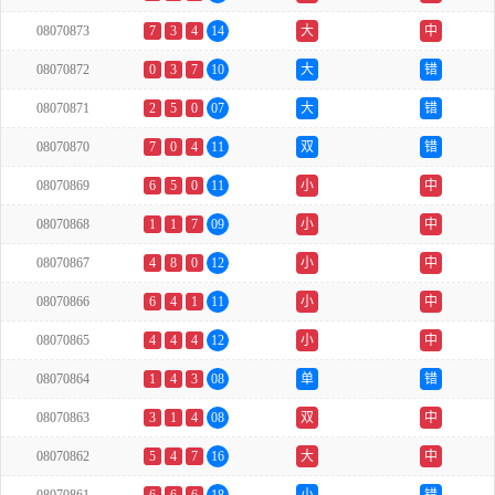
08070873
7
3
4
14
大
中
08070872
0
3
7
10
大
错
08070871
2
5
0
07
大
错
08070870
7
0
4
11
双
错
08070869
6
5
0
11
小
中
08070868
1
1
7
09
小
中
08070867
4
8
0
12
小
中
08070866
6
4
1
11
小
中
08070865
4
4
4
12
小
中
08070864
1
4
3
08
单
错
08070863
3
1
4
08
双
中
08070862
5
4
7
16
大
中