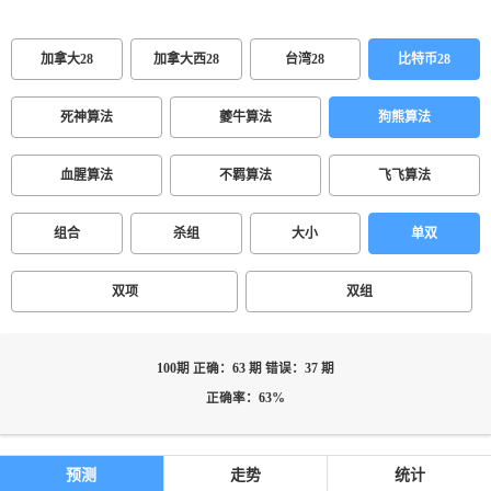
加拿大28
加拿大西28
台湾28
比特币28
死神算法
夔牛算法
狗熊算法
血腥算法
不羁算法
飞飞算法
组合
杀组
大小
单双
双项
双组
100期 正确：63 期 错误：37 期
正确率：63%
预测
走势
统计