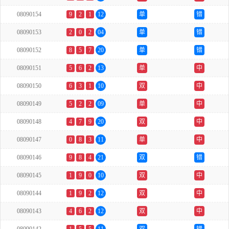
08090154
9
2
1
12
单
错
08090153
2
0
2
04
单
错
08090152
8
5
7
20
单
错
08090151
5
6
2
13
单
中
08090150
6
3
1
10
双
中
08090149
5
2
2
09
单
中
08090148
4
7
9
20
双
中
08090147
0
8
3
11
单
中
08090146
9
8
4
21
双
错
08090145
1
9
0
10
双
中
08090144
1
9
2
12
双
中
08090143
4
6
2
12
双
中