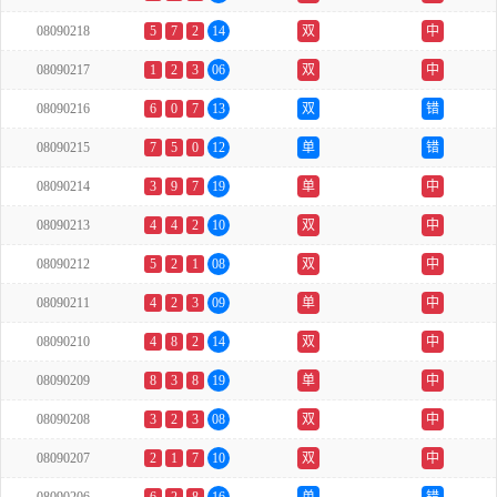
08090218
5
7
2
14
双
中
08090217
1
2
3
06
双
中
08090216
6
0
7
13
双
错
08090215
7
5
0
12
单
错
08090214
3
9
7
19
单
中
08090213
4
4
2
10
双
中
08090212
5
2
1
08
双
中
08090211
4
2
3
09
单
中
08090210
4
8
2
14
双
中
08090209
8
3
8
19
单
中
08090208
3
2
3
08
双
中
08090207
2
1
7
10
双
中