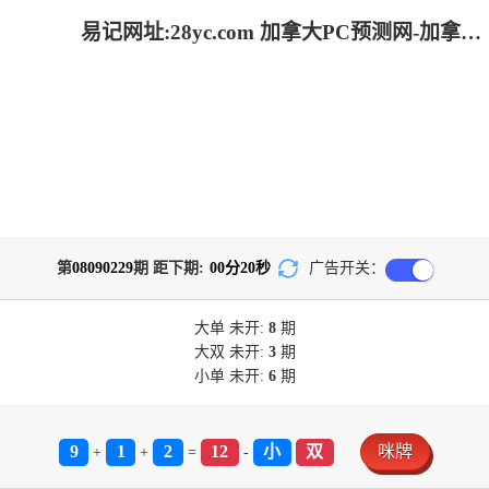
易记网址:28yc.com 加拿大PC预测网-加拿大2.8预测|加拿大预测28在线预测官网_极致火热优质的免费预测
第
08090229
期 距下期:
00
分
20
秒
广告开关：
大单
未开:
8
期
大双
未开:
3
期
小单
未开:
6
期
9
1
2
12
小
双
咪牌
+
+
=
-