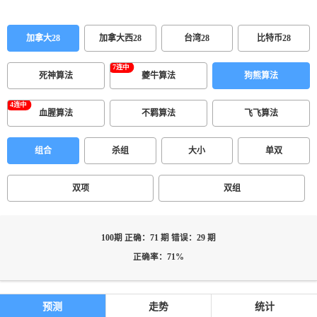
加拿大28
加拿大西28
台湾28
比特币28
死神算法
夔牛算法
狗熊算法
血腥算法
不羁算法
飞飞算法
组合
杀组
大小
单双
双项
双组
100期 正确：71 期 错误：29 期
正确率：71%
预测
走势
统计