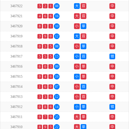
3467922
5
2
1
08
大
双
中
3467921
4
6
6
16
大
双
中
3467920
8
1
1
10
小
单
中
3467919
3
9
0
12
大
双
中
3467918
0
3
5
08
小
单
中
3467917
5
5
5
15
小
双
错
3467916
6
0
3
09
小
单
中
3467915
9
4
6
19
小
单
中
3467914
1
6
0
07
小
双
中
3467913
3
3
6
12
小
双
中
3467912
0
8
6
14
小
单
错
3467911
9
7
9
25
大
单
中
3467910
8
9
5
22
大
单
中