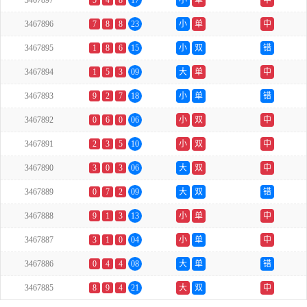
3467897
5
4
8
17
小
单
中
3467896
7
8
8
23
小
单
中
3467895
1
8
6
15
小
双
错
3467894
1
5
3
09
大
单
中
3467893
9
2
7
18
小
单
错
3467892
0
6
0
06
小
双
中
3467891
2
3
5
10
小
双
中
3467890
3
0
3
06
大
双
中
3467889
0
7
2
09
大
双
错
3467888
9
1
3
13
小
单
中
3467887
3
1
0
04
小
单
中
3467886
0
4
4
08
大
单
错
3467885
8
9
4
21
大
双
中