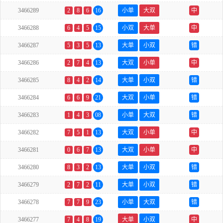
3466289
2
8
6
16
小单
大双
中
3466288
6
4
5
15
小双
大单
中
3466287
5
3
5
13
大单
小双
错
3466286
2
7
4
13
大双
小单
中
3466285
8
4
2
14
大单
小双
错
3466284
6
6
9
21
大双
小单
错
3466283
1
4
3
08
小单
大双
错
3466282
7
5
1
13
大双
小单
中
3466281
0
6
7
13
大双
小单
中
3466280
8
3
2
13
大单
小双
错
3466279
2
7
2
11
大单
小双
错
3466278
7
7
9
23
小单
大双
错
3466277
7
4
8
19
大单
小双
中