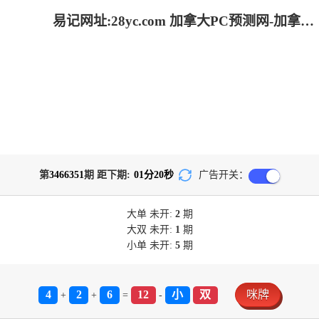
易记网址:28yc.com 加拿大PC预测网-加拿大2.8预测|加拿大预测28在线预测官网_极致火热优质的免费预测
第
3466351
期 距下期:
01
分
20
秒
广告开关：
大单
未开:
2
期
大双
未开:
1
期
小单
未开:
5
期
4
2
6
12
小
双
咪牌
+
+
=
-