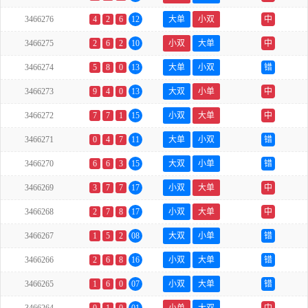
3466276
4
2
6
12
大单
小双
中
3466275
2
6
2
10
小双
大单
中
3466274
5
8
0
13
大单
小双
错
3466273
9
4
0
13
大双
小单
中
3466272
7
7
1
15
小双
大单
中
3466271
0
4
7
11
大单
小双
错
3466270
6
6
3
15
大双
小单
错
3466269
3
7
7
17
小双
大单
中
3466268
2
7
8
17
小双
大单
中
3466267
1
5
2
08
大双
小单
错
3466266
2
6
8
16
小双
大单
错
3466265
1
6
0
07
小双
大单
错