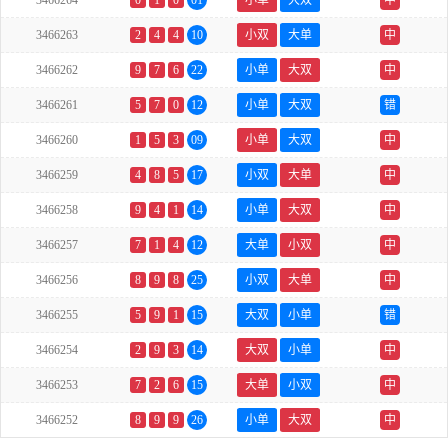
3466264
0
1
0
01
小单
大双
中
3466263
2
4
4
10
小双
大单
中
3466262
9
7
6
22
小单
大双
中
3466261
5
7
0
12
小单
大双
错
3466260
1
5
3
09
小单
大双
中
3466259
4
8
5
17
小双
大单
中
3466258
9
4
1
14
小单
大双
中
3466257
7
1
4
12
大单
小双
中
3466256
8
9
8
25
小双
大单
中
3466255
5
9
1
15
大双
小单
错
3466254
2
9
3
14
大双
小单
中
3466253
7
2
6
15
大单
小双
中
3466252
8
9
9
26
小单
大双
中