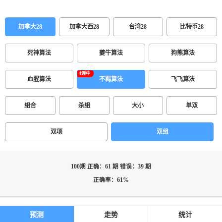
加拿大28
加拿大西28
台湾28
比特币28
死神算法
夔牛算法
狗熊算法
血腥算法
不羁算法
飞飞算法
组合
杀组
大小
单双
双项
双组
100期 正确：61 期 错误：39 期
正确率：61%
预测
走势
统计