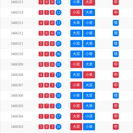
3466315
1
8
9
18
小单
大双
中
3466314
3
1
8
12
小双
大单
中
3466313
4
7
0
11
大单
小双
错
3466312
5
8
6
19
大双
小单
错
3466311
1
6
0
07
小双
大单
错
3466310
5
0
1
06
大双
小单
错
3466309
0
2
0
02
小双
大单
中
3466308
4
2
7
13
大双
小单
中
3466307
2
8
3
13
小单
大双
中
3466306
5
0
5
10
小单
大双
错
3466305
3
7
2
12
小双
大单
中
3466304
1
7
9
17
大单
小双
中
3466303
5
8
3
16
大双
小单
中