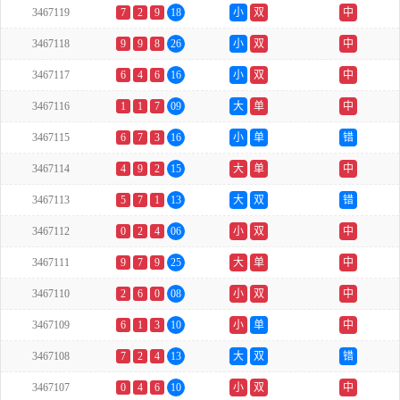
3467119
7
2
9
18
小
双
中
3467118
9
9
8
26
小
双
中
3467117
6
4
6
16
小
双
中
3467116
1
1
7
09
大
单
中
3467115
6
7
3
16
小
单
错
3467114
4
9
2
15
大
单
中
3467113
5
7
1
13
大
双
错
3467112
0
2
4
06
小
双
中
3467111
9
7
9
25
大
单
中
3467110
2
6
0
08
小
双
中
3467109
6
1
3
10
小
单
中
3467108
7
2
4
13
大
双
错
3467107
0
4
6
10
小
双
中