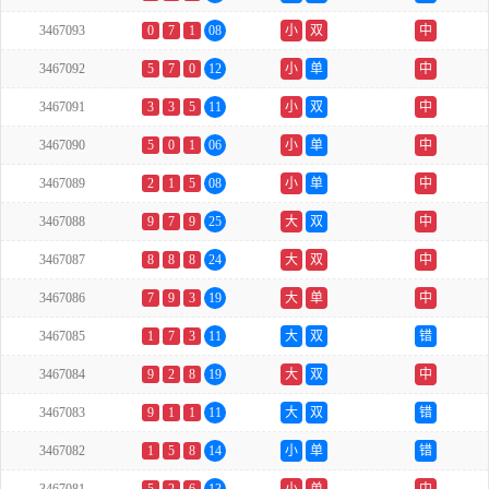
3467093
0
7
1
08
小
双
中
3467092
5
7
0
12
小
单
中
3467091
3
3
5
11
小
双
中
3467090
5
0
1
06
小
单
中
3467089
2
1
5
08
小
单
中
3467088
9
7
9
25
大
双
中
3467087
8
8
8
24
大
双
中
3467086
7
9
3
19
大
单
中
3467085
1
7
3
11
大
双
错
3467084
9
2
8
19
大
双
中
3467083
9
1
1
11
大
双
错
3467082
1
5
8
14
小
单
错