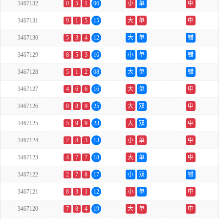
3467132
0
5
1
06
小
单
中
3467131
9
1
5
15
大
单
中
3467130
5
3
4
12
大
单
错
3467129
8
5
3
16
小
单
错
3467128
5
1
2
08
大
单
错
3467127
4
6
6
16
大
单
中
3467126
8
8
9
25
大
双
中
3467125
5
9
9
23
大
双
中
3467124
2
8
3
13
小
单
中
3467123
4
7
7
18
大
单
中
3467122
2
7
8
17
小
双
错
3467121
8
3
1
12
小
单
中
3467120
7
8
4
19
大
单
中