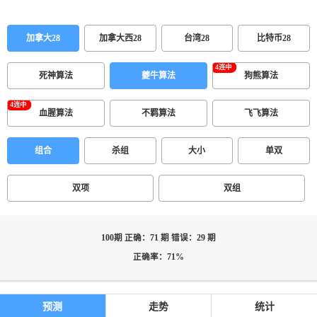
加拿大28
加拿大西28
台湾28
比特币28
死神算法
夔牛算法
狗熊算法
血腥算法
不羁算法
飞飞算法
组合
杀组
大小
单双
双项
双组
100期 正确：71 期 错误：29 期
正确率：71%
预测
走势
统计