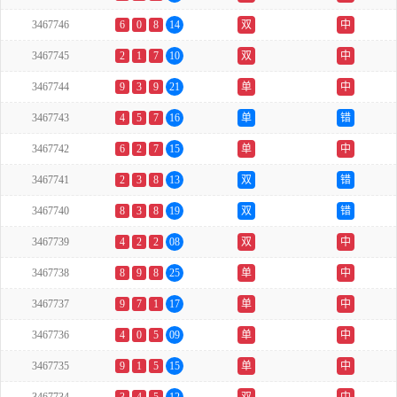
3467746
6
0
8
14
双
中
3467745
2
1
7
10
双
中
3467744
9
3
9
21
单
中
3467743
4
5
7
16
单
错
3467742
6
2
7
15
单
中
3467741
2
3
8
13
双
错
3467740
8
3
8
19
双
错
3467739
4
2
2
08
双
中
3467738
8
9
8
25
单
中
3467737
9
7
1
17
单
中
3467736
4
0
5
09
单
中
3467735
9
1
5
15
单
中