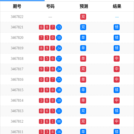
期号
号码
预测
结果
3467822
---
双
---
3467821
6
0
7
13
双
错
3467820
7
3
0
10
单
错
3467819
8
9
7
24
单
错
3467818
6
5
6
17
单
中
3467817
9
7
8
24
双
中
3467816
0
8
7
15
单
中
3467815
1
9
8
18
单
错
3467814
5
6
8
19
单
中
3467813
0
6
5
11
双
错
3467812
1
6
1
08
双
中
3467811
5
3
8
16
单
错