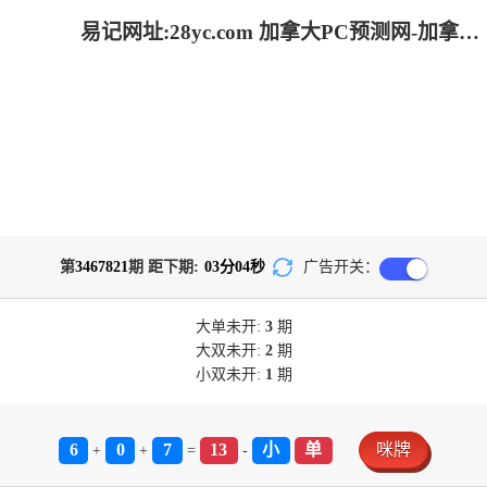
易记网址:28yc.com 加拿大PC预测网-加拿大2.8预测|加拿大预测28在线预测官网_极致火热优质的免费预测
第
3467821
期 距下期:
03
分
04
秒
广告开关：
大单
未开:
3
期
大双
未开:
2
期
小双
未开:
1
期
6
0
7
13
小
单
咪牌
+
+
=
-