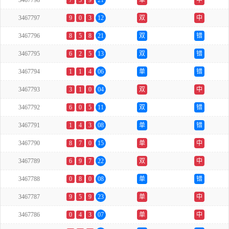
3467798
7
5
9
21
单
中
3467797
9
0
3
12
双
中
3467796
8
5
8
21
双
错
3467795
6
2
5
13
双
错
3467794
1
1
4
06
单
错
3467793
3
1
0
04
双
中
3467792
6
0
5
11
双
错
3467791
1
4
3
08
单
错
3467790
8
7
0
15
单
中
3467789
6
9
7
22
双
中
3467788
0
8
0
08
单
错
3467787
9
5
9
23
单
中
3467786
0
4
3
07
单
中