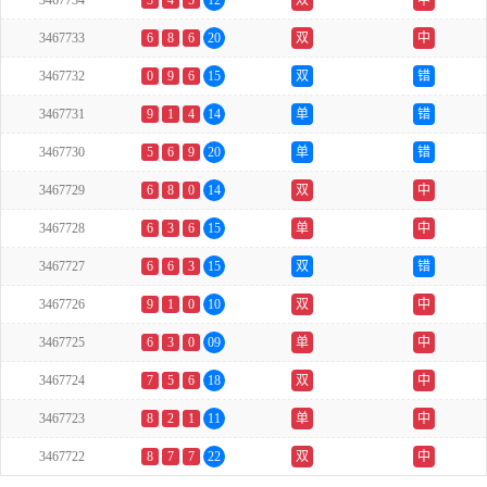
3467734
3
4
5
12
双
中
3467733
6
8
6
20
双
中
3467732
0
9
6
15
双
错
3467731
9
1
4
14
单
错
3467730
5
6
9
20
单
错
3467729
6
8
0
14
双
中
3467728
6
3
6
15
单
中
3467727
6
6
3
15
双
错
3467726
9
1
0
10
双
中
3467725
6
3
0
09
单
中
3467724
7
5
6
18
双
中
3467723
8
2
1
11
单
中
3467722
8
7
7
22
双
中