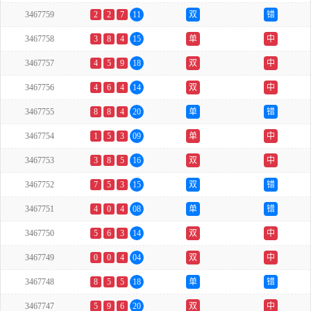
3467759
2
2
7
11
双
错
3467758
3
8
4
15
单
中
3467757
4
5
9
18
双
中
3467756
4
6
4
14
双
中
3467755
8
8
4
20
单
错
3467754
1
5
3
09
单
中
3467753
3
8
5
16
双
中
3467752
7
5
3
15
双
错
3467751
4
0
4
08
单
错
3467750
5
6
3
14
双
中
3467749
0
0
4
04
双
中
3467748
8
5
5
18
单
错
3467747
5
9
6
20
双
中