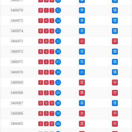
3466977
5
9
6
20
单
错
3466976
9
1
2
12
单
错
3466975
7
6
1
14
单
错
3466974
6
3
6
15
双
错
3466973
0
8
4
12
小
中
3466972
8
4
7
19
双
错
3466971
2
1
0
03
双
错
3466970
3
6
7
16
小
错
3466969
1
9
2
12
双
中
3466968
5
2
2
09
单
中
3466967
0
9
9
18
单
错
3466966
8
3
7
18
大
中
3466965
3
3
0
06
双
中