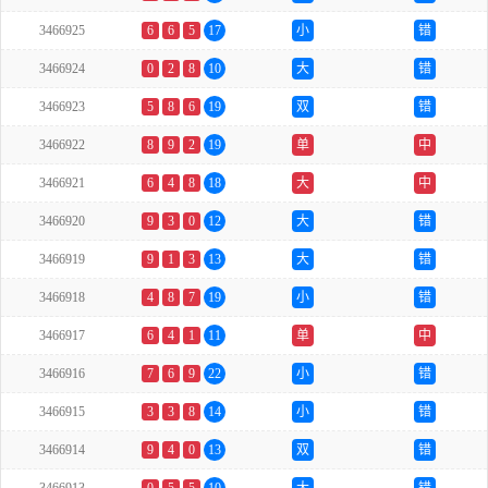
3466925
6
6
5
17
小
错
3466924
0
2
8
10
大
错
3466923
5
8
6
19
双
错
3466922
8
9
2
19
单
中
3466921
6
4
8
18
大
中
3466920
9
3
0
12
大
错
3466919
9
1
3
13
大
错
3466918
4
8
7
19
小
错
3466917
6
4
1
11
单
中
3466916
7
6
9
22
小
错
3466915
3
3
8
14
小
错
3466914
9
4
0
13
双
错