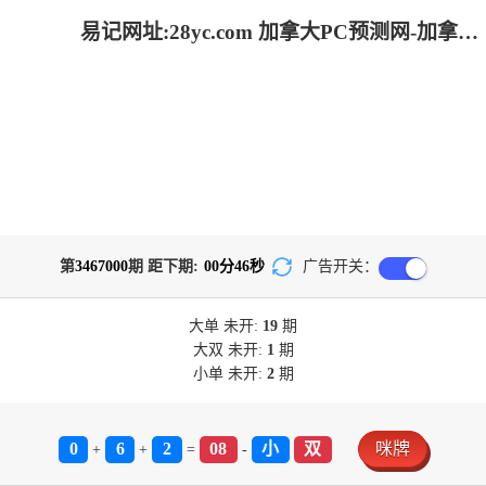
易记网址:28yc.com 加拿大PC预测网-加拿大2.8预测|加拿大预测28在线预测官网_极致火热优质的免费预测
第
3467000
期 距下期:
00
分
46
秒
广告开关：
大单
未开:
19
期
大双
未开:
1
期
小单
未开:
2
期
0
6
2
08
小
双
咪牌
+
+
=
-