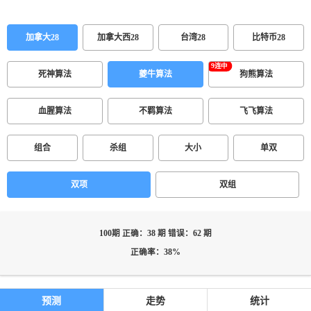
加拿大28
加拿大西28
台湾28
比特币28
死神算法
夔牛算法
狗熊算法
血腥算法
不羁算法
飞飞算法
组合
杀组
大小
单双
双项
双组
100期 正确：38 期 错误：62 期
正确率：38%
预测
走势
统计