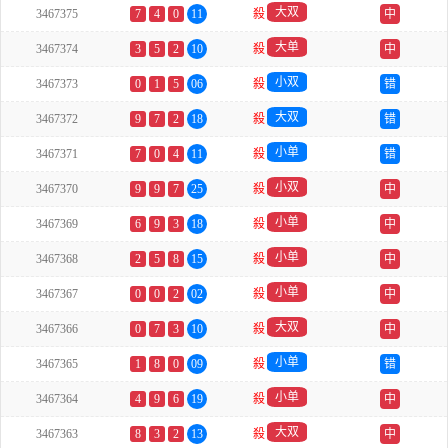
大双
3467375
7
4
0
11
殺
中
大单
3467374
3
5
2
10
殺
中
小双
3467373
0
1
5
06
殺
错
大双
3467372
9
7
2
18
殺
错
小单
3467371
7
0
4
11
殺
错
小双
3467370
9
9
7
25
殺
中
小单
3467369
6
9
3
18
殺
中
小单
3467368
2
5
8
15
殺
中
小单
3467367
0
0
2
02
殺
中
大双
3467366
0
7
3
10
殺
中
小单
3467365
1
8
0
09
殺
错
小单
3467364
4
9
6
19
殺
中
大双
3467363
8
3
2
13
殺
中