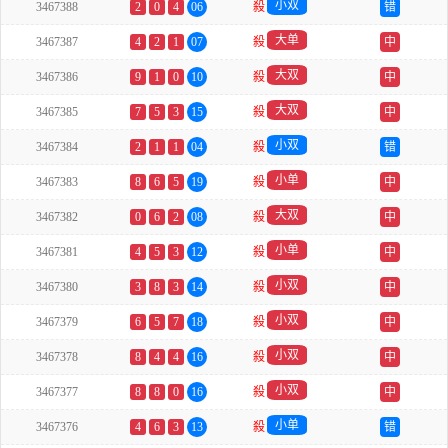
小双
3467388
2
0
4
06
殺
错
大单
3467387
4
2
1
07
殺
中
大双
3467386
9
1
0
10
殺
中
大双
3467385
7
5
3
15
殺
中
小双
3467384
2
1
1
04
殺
错
小单
3467383
8
6
5
19
殺
中
大双
3467382
0
6
2
08
殺
中
小单
3467381
4
5
3
12
殺
中
小双
3467380
3
8
3
14
殺
中
小双
3467379
6
5
7
18
殺
中
小双
3467378
8
4
4
16
殺
中
小双
3467377
8
8
0
16
殺
中
小单
3467376
4
6
3
13
殺
错