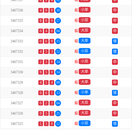
3467337
6
2
4
12
殺
中
小单
3467336
4
6
0
10
殺
中
小双
3467335
8
0
9
17
殺
中
大双
3467334
0
4
0
04
殺
中
大单
3467333
0
6
9
15
殺
错
小双
3467332
4
5
3
12
殺
错
小双
3467331
2
3
9
14
殺
中
大单
3467330
9
5
0
14
殺
中
大单
3467329
4
1
4
09
殺
中
小单
3467328
6
6
1
13
殺
错
大双
3467327
0
2
2
04
殺
中
大双
3467326
9
5
7
21
殺
中
小双
3467325
1
3
8
12
殺
错