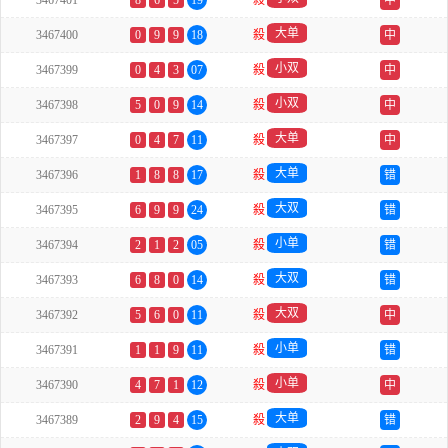
3467401
8
6
5
19
殺
中
大单
3467400
0
9
9
18
殺
中
小双
3467399
0
4
3
07
殺
中
小双
3467398
5
0
9
14
殺
中
大单
3467397
0
4
7
11
殺
中
大单
3467396
1
8
8
17
殺
错
大双
3467395
6
9
9
24
殺
错
小单
3467394
2
1
2
05
殺
错
大双
3467393
6
8
0
14
殺
错
大双
3467392
5
6
0
11
殺
中
小单
3467391
1
1
9
11
殺
错
小单
3467390
4
7
1
12
殺
中
大单
3467389
2
9
4
15
殺
错