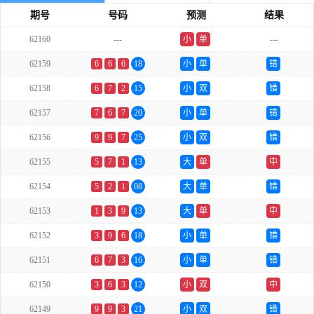
期号
号码
预测
结果
62160
---
小
单
---
62159
6
6
6
18
小
单
错
62158
6
7
2
15
小
双
错
62157
7
6
7
20
小
单
错
62156
9
9
7
25
小
双
错
62155
5
7
1
13
大
单
中
62154
5
2
1
08
大
单
错
62153
1
3
9
13
大
单
中
62152
3
9
6
18
小
单
错
62151
6
7
3
16
小
单
错
62150
3
6
3
12
小
双
中
62149
9
9
3
21
小
双
错