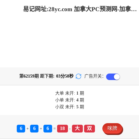
易记网址:28yc.com 加拿大PC预测网-加拿大2.8预测|加拿大预测28在线预测官网_极致火热优质的免费预测
第
62159
期 距下期:
03
分
57
秒
广告开关：
大单
未开:
1
期
小单
未开:
4
期
小双
未开:
5
期
6
6
6
18
大
双
咪牌
+
+
=
-