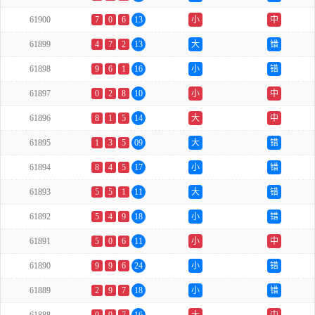
61900
7
0
6
13
小
中
61899
4
7
2
13
大
错
61898
9
6
1
16
小
错
61897
0
2
8
10
小
中
61896
8
1
5
14
大
中
61895
1
3
5
09
大
错
61894
8
4
5
17
小
错
61893
5
5
1
11
大
错
61892
5
4
9
18
小
错
61891
5
0
6
11
小
中
61890
9
9
6
24
小
错
61889
2
9
7
18
小
错