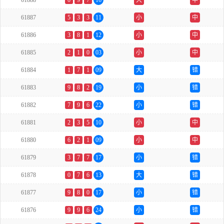
61888
0
9
7
16
大
中
61887
5
3
3
11
小
中
61886
3
8
1
12
小
中
61885
2
1
0
03
小
中
61884
1
7
1
09
大
错
61883
9
8
2
19
小
错
61882
7
9
6
22
小
错
61881
2
3
5
10
小
中
61880
6
2
1
09
小
中
61879
3
7
7
17
小
错
61878
0
7
6
13
大
错
61877
9
8
0
17
小
错
61876
9
9
6
24
小
错