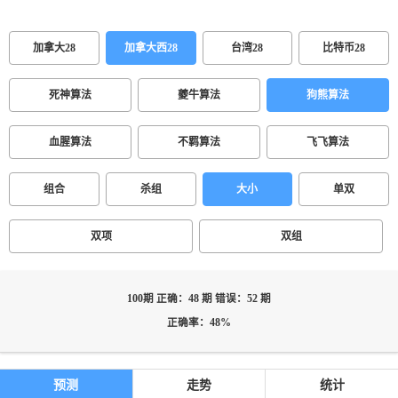
加拿大28
加拿大西28
台湾28
比特币28
死神算法
夔牛算法
狗熊算法
血腥算法
不羁算法
飞飞算法
组合
杀组
大小
单双
双项
双组
100期 正确：48 期 错误：52 期
正确率：48%
预测
走势
统计