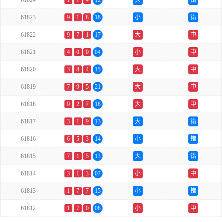
61824
1
7
4
12
大
错
61823
9
1
8
18
小
错
61822
9
7
1
17
大
中
61821
4
0
0
04
小
中
61820
3
8
4
15
大
中
61819
7
9
5
21
大
中
61818
9
2
7
18
大
中
61817
3
1
9
13
大
错
61816
6
5
3
14
小
错
61815
7
1
5
13
大
错
61814
3
1
3
07
小
中
61813
1
7
7
15
小
错
61812
1
7
0
08
小
中