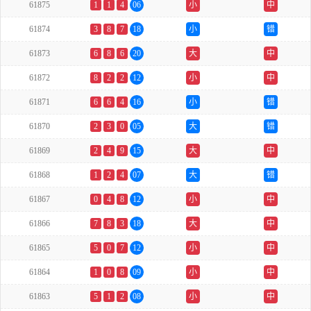
61875
1
1
4
06
小
中
61874
3
8
7
18
小
错
61873
6
8
6
20
大
中
61872
8
2
2
12
小
中
61871
6
6
4
16
小
错
61870
2
3
0
05
大
错
61869
2
4
9
15
大
中
61868
1
2
4
07
大
错
61867
0
4
8
12
小
中
61866
7
8
3
18
大
中
61865
5
0
7
12
小
中
61864
1
0
8
09
小
中
61863
5
1
2
08
小
中