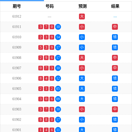
期号
号码
预测
结果
61912
---
大
---
双
61911
3
7
0
10
小
中
61910
2
3
9
14
小
错
61909
5
3
9
17
小
错
61908
2
9
6
17
大
中
61907
0
7
3
10
小
中
61906
8
4
0
12
大
错
61905
2
1
2
05
大
错
61904
3
0
6
09
大
错
61903
3
7
0
10
小
中
61902
9
8
0
17
小
错
61901
1
4
6
11
大
错