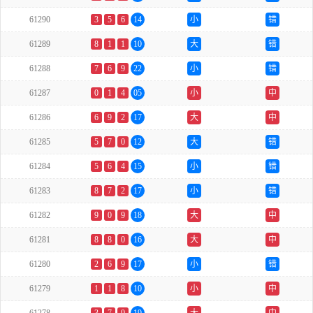
61290
3
5
6
14
小
错
61289
8
1
1
10
大
错
61288
7
6
9
22
小
错
61287
0
1
4
05
小
中
61286
6
9
2
17
大
中
61285
5
7
0
12
大
错
61284
5
6
4
15
小
错
61283
8
7
2
17
小
错
61282
9
0
9
18
大
中
61281
8
8
0
16
大
中
61280
2
6
9
17
小
错
61279
1
1
8
10
小
中