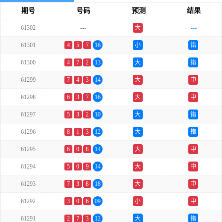
期号
号码
预测
结果
61302
---
大
---
单
61301
4
5
7
16
小
错
61300
4
7
2
13
大
错
61299
7
4
3
14
大
中
61298
6
3
7
16
大
中
61297
5
3
2
10
大
错
61296
8
1
3
12
大
错
61295
6
0
8
14
大
中
61294
5
0
9
14
大
中
61293
7
3
8
18
大
中
61292
3
0
6
09
小
中
61291
2
7
3
12
大
错