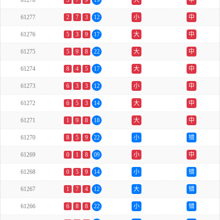
61278
3
7
9
19
大
中
61277
2
7
3
12
小
中
61276
5
3
9
17
大
中
61275
5
9
8
22
大
中
61274
8
4
5
17
大
中
61273
6
3
3
12
小
中
61272
6
5
3
14
大
中
61271
1
9
8
18
大
中
61270
8
5
9
22
小
错
61269
0
1
8
09
小
中
61268
0
5
9
14
小
错
61267
1
7
4
12
大
错
61266
6
8
8
22
小
错