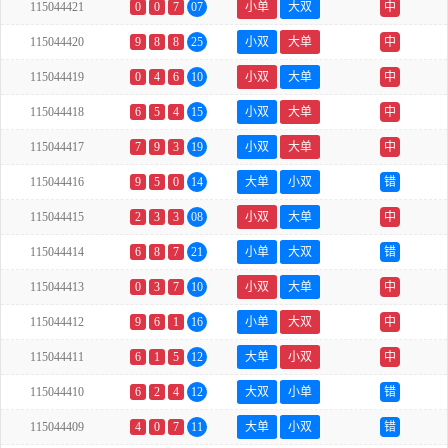
115044421
0
0
7
07
小单
大双
中
115044420
9
8
8
25
小双
大单
中
115044419
0
4
6
10
小双
大单
中
115044418
6
5
4
15
小双
大单
中
115044417
7
9
3
19
小双
大单
中
115044416
9
5
0
14
大单
小双
错
115044415
2
3
3
08
小双
大单
中
115044414
6
8
7
21
小单
大双
错
115044413
0
3
7
10
小双
大单
中
115044412
9
6
1
16
小单
大双
中
115044411
6
1
5
12
大单
小双
中
115044410
6
2
4
12
大双
小单
错
115044409
4
0
7
11
大单
小双
错