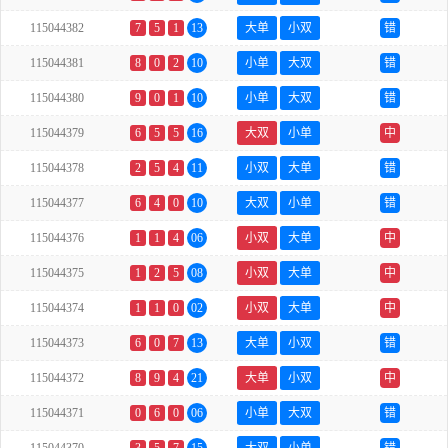
115044382
7
5
1
13
大单
小双
错
115044381
8
0
2
10
小单
大双
错
115044380
9
0
1
10
小单
大双
错
115044379
6
5
5
16
大双
小单
中
115044378
2
5
4
11
小双
大单
错
115044377
6
4
0
10
大双
小单
错
115044376
1
1
4
06
小双
大单
中
115044375
1
2
5
08
小双
大单
中
115044374
1
1
0
02
小双
大单
中
115044373
6
0
7
13
大单
小双
错
115044372
8
9
4
21
大单
小双
中
115044371
0
6
0
06
小单
大双
错