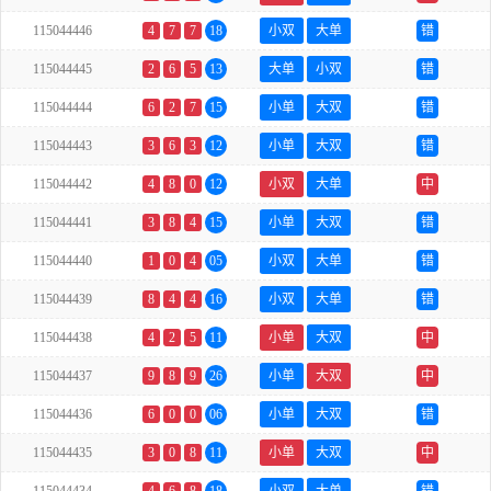
115044446
4
7
7
18
小双
大单
错
115044445
2
6
5
13
大单
小双
错
115044444
6
2
7
15
小单
大双
错
115044443
3
6
3
12
小单
大双
错
115044442
4
8
0
12
小双
大单
中
115044441
3
8
4
15
小单
大双
错
115044440
1
0
4
05
小双
大单
错
115044439
8
4
4
16
小双
大单
错
115044438
4
2
5
11
小单
大双
中
115044437
9
8
9
26
小单
大双
中
115044436
6
0
0
06
小单
大双
错
115044435
3
0
8
11
小单
大双
中