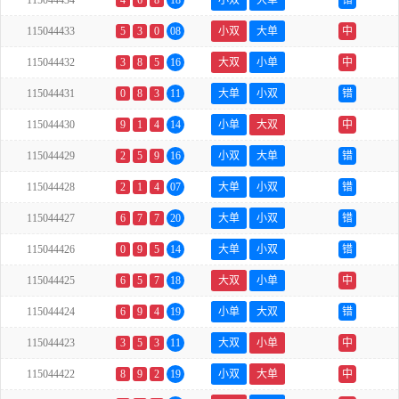
115044434
4
6
8
18
小双
大单
错
115044433
5
3
0
08
小双
大单
中
115044432
3
8
5
16
大双
小单
中
115044431
0
8
3
11
大单
小双
错
115044430
9
1
4
14
小单
大双
中
115044429
2
5
9
16
小双
大单
错
115044428
2
1
4
07
大单
小双
错
115044427
6
7
7
20
大单
小双
错
115044426
0
9
5
14
大单
小双
错
115044425
6
5
7
18
大双
小单
中
115044424
6
9
4
19
小单
大双
错
115044423
3
5
3
11
大双
小单
中
115044422
8
9
2
19
小双
大单
中