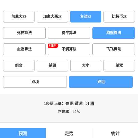
加拿大28
加拿大西28
台湾28
比特币28
死神算法
夔牛算法
狗熊算法
血腥算法
不羁算法
飞飞算法
组合
杀组
大小
单双
双项
双组
100期 正确：49 期 错误：51 期
正确率：49%
预测
走势
统计