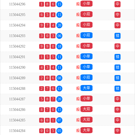
小单
115044296
1
8
6
15
殺
中
小双
115044295
6
5
4
15
殺
中
小双
115044294
9
7
4
20
殺
中
小双
115044293
3
0
3
06
殺
错
小单
115044292
9
9
0
18
殺
中
小单
115044291
1
5
5
11
殺
错
小单
115044290
4
3
4
11
殺
错
小双
115044289
2
0
6
08
殺
错
大单
115044288
2
7
6
15
殺
错
小单
115044287
5
8
7
20
殺
中
大双
115044286
8
7
0
15
殺
中
大双
115044285
6
0
1
07
殺
中
大单
115044284
0
0
5
05
殺
中