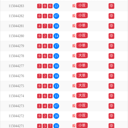
小双
115044283
7
9
6
22
殺
中
小双
115044282
0
1
6
07
殺
中
小单
115044281
4
7
7
18
殺
中
小双
115044280
9
2
3
14
殺
中
小单
115044279
8
8
1
17
殺
中
大双
115044278
9
6
6
21
殺
中
小单
115044277
3
1
6
10
殺
中
大单
115044276
7
2
9
18
殺
中
大双
115044275
9
0
4
13
殺
中
大双
115044274
1
6
4
11
殺
中
小双
115044273
1
4
2
07
殺
中
小双
115044272
9
2
9
20
殺
中
小单
115044271
4
5
7
16
殺
中