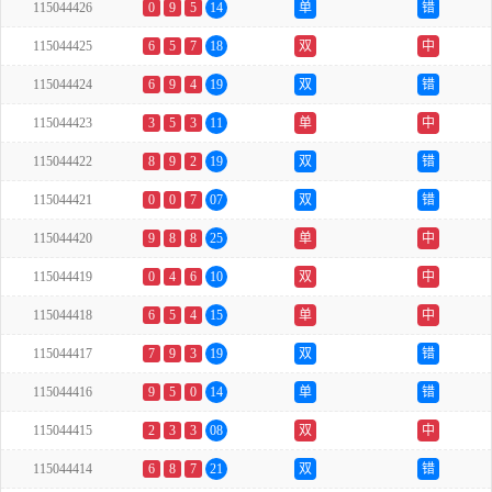
115044426
0
9
5
14
单
错
115044425
6
5
7
18
双
中
115044424
6
9
4
19
双
错
115044423
3
5
3
11
单
中
115044422
8
9
2
19
双
错
115044421
0
0
7
07
双
错
115044420
9
8
8
25
单
中
115044419
0
4
6
10
双
中
115044418
6
5
4
15
单
中
115044417
7
9
3
19
双
错
115044416
9
5
0
14
单
错
115044415
2
3
3
08
双
中
115044414
6
8
7
21
双
错