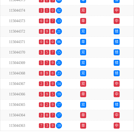
115044375
1
2
5
08
单
错
115044374
1
1
0
02
双
中
115044373
6
0
7
13
单
中
115044372
8
9
4
21
双
错
115044371
0
6
0
06
单
错
115044370
3
5
7
15
双
错
115044369
5
7
9
21
双
错
115044368
8
9
6
23
双
错
115044367
2
3
9
14
双
中
115044366
5
9
5
19
单
中
115044365
6
2
9
17
双
错
115044364
2
8
7
17
单
中
115044363
7
3
9
19
单
中