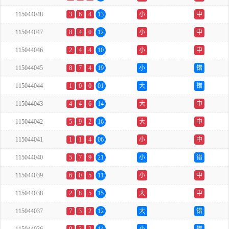
115044048
3
6
4
13
小
中
115044047
8
4
0
12
小
中
115044046
2
4
4
10
小
中
115044045
8
7
4
19
小
错
115044044
1
0
0
01
大
错
115044043
4
4
6
14
大
中
115044042
5
9
2
16
大
中
115044041
1
1
4
06
小
中
115044040
5
7
9
21
小
错
115044039
6
0
5
11
小
中
115044038
2
8
5
15
大
中
115044037
7
3
2
12
大
错