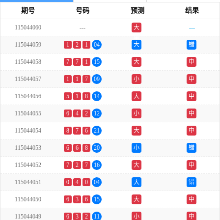
期号
号码
预测
结果
115044060
---
大
---
单
115044059
1
2
1
04
大
错
115044058
7
7
1
15
大
中
115044057
1
1
7
09
小
中
115044056
5
1
8
14
大
中
115044055
6
4
2
12
小
中
115044054
8
7
6
21
大
中
115044053
6
6
8
20
小
错
115044052
7
2
7
16
大
中
115044051
0
4
0
04
大
错
115044050
6
3
6
15
大
中
115044049
6
3
2
11
小
中