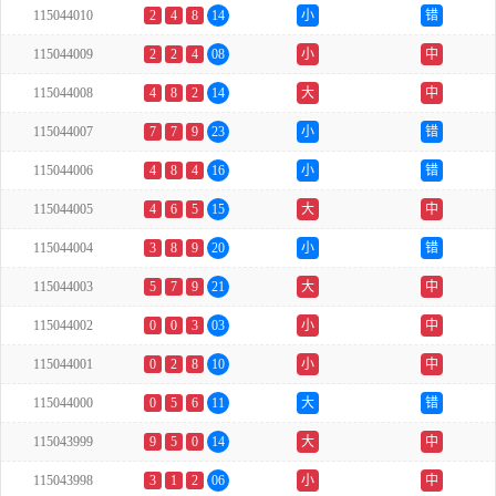
115044010
2
4
8
14
小
错
115044009
2
2
4
08
小
中
115044008
4
8
2
14
大
中
115044007
7
7
9
23
小
错
115044006
4
8
4
16
小
错
115044005
4
6
5
15
大
中
115044004
3
8
9
20
小
错
115044003
5
7
9
21
大
中
115044002
0
0
3
03
小
中
115044001
0
2
8
10
小
中
115044000
0
5
6
11
大
错
115043999
9
5
0
14
大
中
115043998
3
1
2
06
小
中