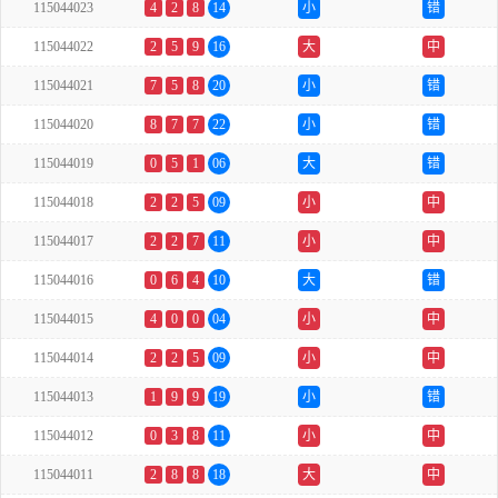
115044023
4
2
8
14
小
错
115044022
2
5
9
16
大
中
115044021
7
5
8
20
小
错
115044020
8
7
7
22
小
错
115044019
0
5
1
06
大
错
115044018
2
2
5
09
小
中
115044017
2
2
7
11
小
中
115044016
0
6
4
10
大
错
115044015
4
0
0
04
小
中
115044014
2
2
5
09
小
中
115044013
1
9
9
19
小
错
115044012
0
3
8
11
小
中
115044011
2
8
8
18
大
中