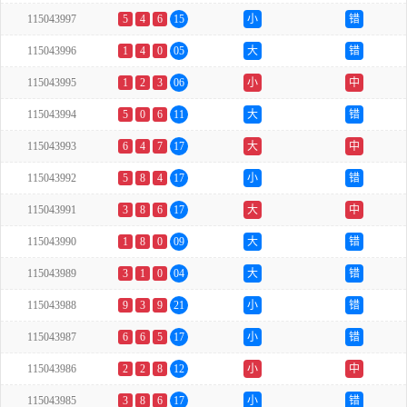
115043997
5
4
6
15
小
错
115043996
1
4
0
05
大
错
115043995
1
2
3
06
小
中
115043994
5
0
6
11
大
错
115043993
6
4
7
17
大
中
115043992
5
8
4
17
小
错
115043991
3
8
6
17
大
中
115043990
1
8
0
09
大
错
115043989
3
1
0
04
大
错
115043988
9
3
9
21
小
错
115043987
6
6
5
17
小
错
115043986
2
2
8
12
小
中
115043985
3
8
6
17
小
错