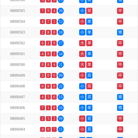
08090506
3
3
9
15
小
双
错
08090505
7
9
4
20
小
双
中
08090504
4
7
1
12
小
单
中
08090503
2
8
8
18
小
单
错
08090502
6
2
9
17
大
单
中
08090501
4
8
2
14
大
单
中
08090500
9
8
4
21
大
单
中
08090499
3
0
6
09
小
双
中
08090498
6
8
8
22
小
双
中
08090497
4
5
6
15
小
双
错
08090496
7
1
8
16
小
单
错
08090495
2
5
2
09
小
双
中
08090494
4
0
7
11
小
双
中