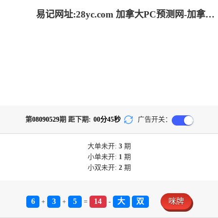
易记网址:28yc.com 加拿大PC预测网-加拿大2.8预测|加拿大预测28在线预测官网_极致火热优质的免费预测
第
08090529
期 距下期:
00
分
45
秒
广告开关：
大单
未开:
3
期
小单
未开:
1
期
小双
未开:
2
期
6
3
5
14
大
双
咪牌
+
+
=
-