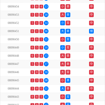
08090454
3
6
4
13
小
单
中
08090453
5
5
6
16
大
单
中
08090452
5
1
8
14
小
双
中
08090451
0
1
5
06
大
单
错
08090450
4
6
1
11
小
双
中
08090449
6
5
5
16
小
双
中
08090448
6
5
4
15
大
单
中
08090447
5
5
7
17
大
单
中
08090446
9
0
9
18
大
双
中
08090445
2
3
3
08
小
单
中
08090444
3
8
0
11
大
单
中
08090443
0
6
5
11
小
双
中