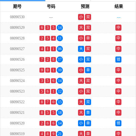
期号
号码
预测
结果
08090530
---
小
双
---
08090529
6
3
5
14
大
双
中
08090528
2
5
4
11
小
单
中
08090527
4
1
1
06
大
双
中
08090526
7
2
8
17
小
双
错
08090525
9
0
1
10
小
单
中
08090524
3
5
6
14
大
双
中
08090523
5
6
1
12
小
双
中
08090522
8
7
0
15
大
双
中
08090521
8
5
5
18
大
单
中
08090520
2
6
6
14
小
单
错
08090519
4
8
9
21
大
单
中