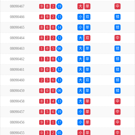
08090467
9
8
2
19
大
单
中
08090466
4
9
2
15
小
双
错
08090465
8
6
0
14
小
单
错
08090464
8
2
2
12
大
双
中
08090463
1
0
5
06
大
单
错
08090462
1
3
8
12
大
单
错
08090461
9
0
3
12
大
单
错
08090460
2
5
6
13
大
双
错
08090459
6
0
0
06
大
单
错
08090458
8
1
4
13
大
单
中
08090457
8
5
6
19
小
单
中
08090456
9
7
1
17
小
单
中
08090455
0
3
2
05
小
单
中