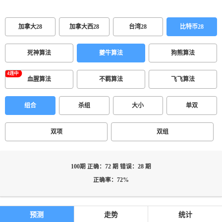
加拿大28
加拿大西28
台湾28
比特币28
死神算法
夔牛算法
狗熊算法
血腥算法
不羁算法
飞飞算法
组合
杀组
大小
单双
双项
双组
100期 正确：72 期 错误：28 期
正确率：72%
预测
走势
统计