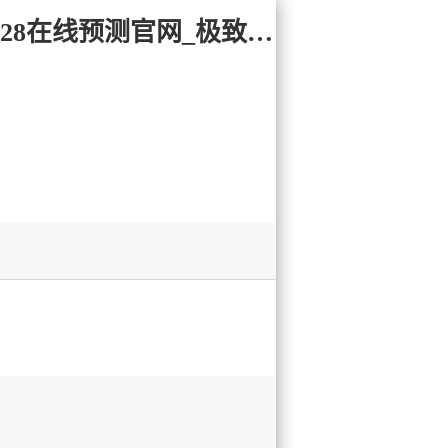
易记网址:28yc.com 加拿大PC预测网-加拿大2.8预测|加拿大预测28在线预测官网_极致火热优质的免费预测