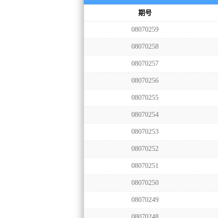
期号
08070259
08070258
08070257
08070256
08070255
08070254
08070253
08070252
08070251
08070250
08070249
08070248