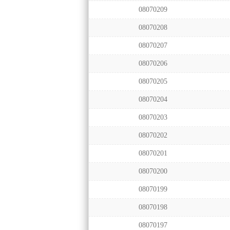
08070209
08070208
08070207
08070206
08070205
08070204
08070203
08070202
08070201
08070200
08070199
08070198
08070197