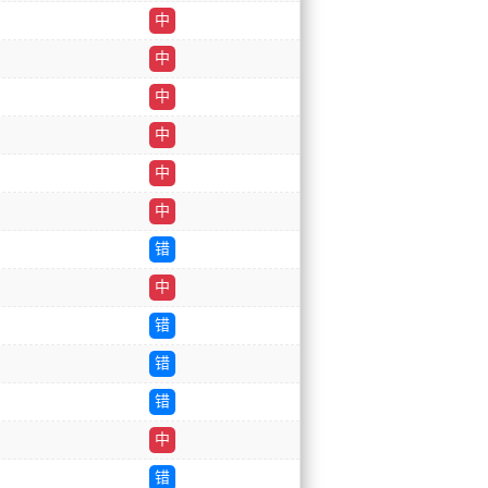
中
中
中
中
中
中
错
中
错
错
错
中
错