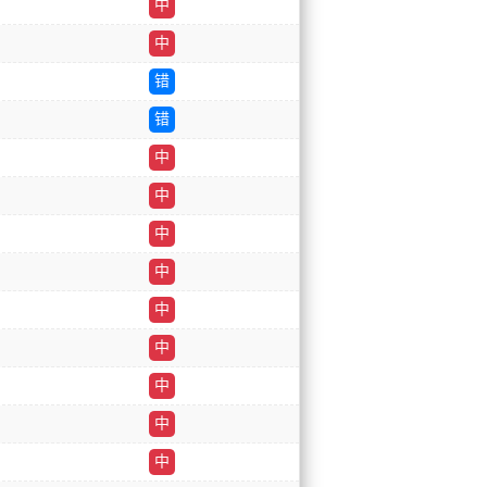
中
中
错
错
中
中
中
中
中
中
中
中
中