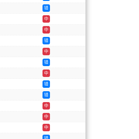
错
中
中
错
中
错
中
错
错
中
中
中
错