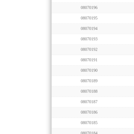
08070196
08070195
08070194
08070193
08070192
08070191
08070190
08070189
08070188
08070187
08070186
08070185
08070184