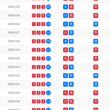
08081050
3
3
3
09
大
单
中
08081049
8
7
9
24
小
双
中
08081048
7
5
8
20
小
单
错
08081047
2
5
3
10
小
单
中
08081046
4
3
2
09
大
双
错
08081045
5
8
9
22
大
单
中
08081044
5
3
7
15
大
单
中
08081043
4
1
4
09
小
双
中
08081042
7
0
4
11
大
双
错
08081041
4
6
6
16
小
单
错
08081040
2
9
2
13
小
单
中
08081039
1
9
4
14
大
双
中