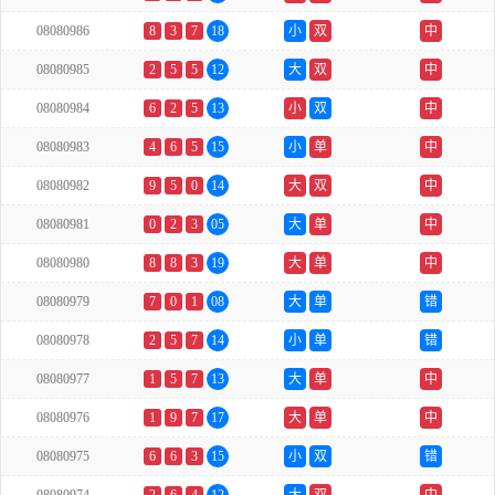
08080986
8
3
7
18
小
双
中
08080985
2
5
5
12
大
双
中
08080984
6
2
5
13
小
双
中
08080983
4
6
5
15
小
单
中
08080982
9
5
0
14
大
双
中
08080981
0
2
3
05
大
单
中
08080980
8
8
3
19
大
单
中
08080979
7
0
1
08
大
单
错
08080978
2
5
7
14
小
单
错
08080977
1
5
7
13
大
单
中
08080976
1
9
7
17
大
单
中
08080975
6
6
3
15
小
双
错