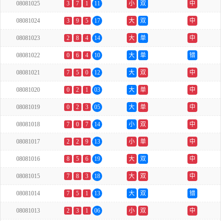
08081025
3
7
1
11
小
双
中
08081024
3
9
5
17
大
双
中
08081023
2
8
4
14
大
单
中
08081022
0
6
4
10
大
单
错
08081021
7
5
0
12
大
双
中
08081020
0
2
1
03
大
单
中
08081019
0
2
3
05
大
单
中
08081018
7
0
7
14
小
双
中
08081017
2
2
9
13
小
单
中
08081016
8
5
6
19
大
双
中
08081015
7
8
3
18
大
双
中
08081014
7
5
1
13
大
双
错
08081013
2
3
1
06
小
双
中