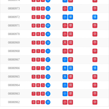
08080974
2
6
4
12
大
双
中
08080973
2
3
8
13
小
双
中
08080972
0
7
9
16
小
单
错
08080971
0
5
4
09
小
单
中
08080970
4
0
6
10
小
双
中
08080969
5
3
8
16
大
双
中
08080968
4
5
4
13
小
单
中
08080967
1
9
7
17
小
单
中
08080966
0
7
2
09
大
双
错
08080965
5
3
5
13
大
单
中
08080964
9
0
5
14
小
双
中
08080963
7
5
9
21
小
单
中
08080962
0
8
2
10
小
双
中