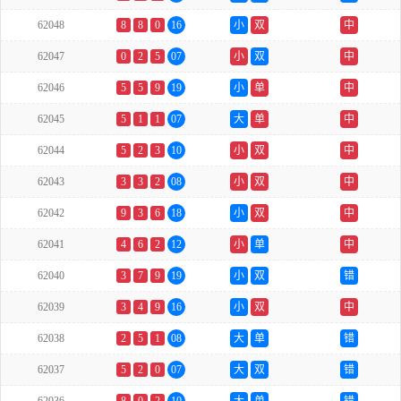
62048
8
8
0
16
小
双
中
62047
0
2
5
07
小
双
中
62046
5
5
9
19
小
单
中
62045
5
1
1
07
大
单
中
62044
5
2
3
10
小
双
中
62043
3
3
2
08
小
双
中
62042
9
3
6
18
小
双
中
62041
4
6
2
12
小
单
中
62040
3
7
9
19
小
双
错
62039
3
4
9
16
小
双
中
62038
2
5
1
08
大
单
错
62037
5
2
0
07
大
双
错