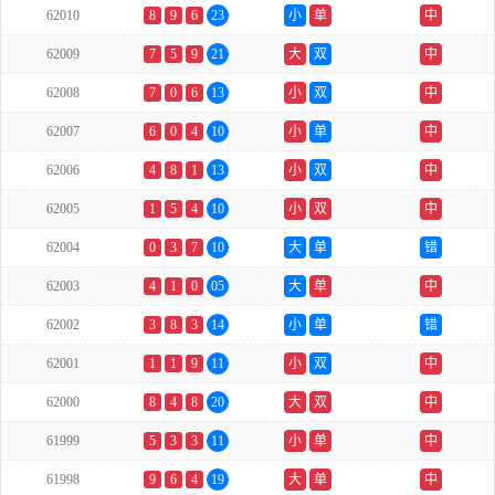
62010
8
9
6
23
小
单
中
62009
7
5
9
21
大
双
中
62008
7
0
6
13
小
双
中
62007
6
0
4
10
小
单
中
62006
4
8
1
13
小
双
中
62005
1
5
4
10
小
双
中
62004
0
3
7
10
大
单
错
62003
4
1
0
05
大
单
中
62002
3
8
3
14
小
单
错
62001
1
1
9
11
小
双
中
62000
8
4
8
20
大
双
中
61999
5
3
3
11
小
单
中
61998
9
6
4
19
大
单
中