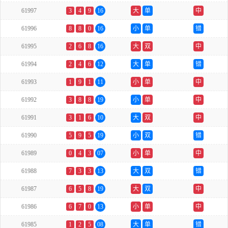
61997
3
4
9
16
大
单
中
61996
8
8
0
16
小
单
错
61995
2
6
8
16
大
双
中
61994
2
4
6
12
大
单
错
61993
1
9
1
11
小
单
中
61992
3
8
8
19
小
单
中
61991
3
1
6
10
大
双
中
61990
5
9
5
19
小
双
错
61989
0
4
3
07
小
单
中
61988
7
3
3
13
大
双
错
61987
6
5
8
19
大
双
中
61986
6
7
0
13
小
单
中
61985
1
2
5
08
大
单
错