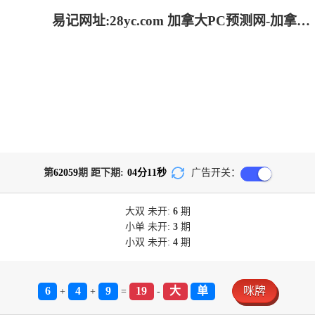
易记网址:28yc.com 加拿大PC预测网-加拿大2.8预测|加拿大预测28在线预测官网_极致火热优质的免费预测
第
62059
期 距下期:
04
分
11
秒
广告开关：
大双
未开:
6
期
小单
未开:
3
期
小双
未开:
4
期
6
4
9
19
大
单
咪牌
+
+
=
-