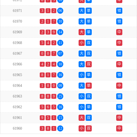
61972
8
7
3
18
大
单
中
61971
3
1
2
06
大
单
错
61970
2
1
7
10
大
单
错
61969
2
3
9
14
大
单
中
61968
5
4
2
11
小
双
中
61967
0
0
7
07
大
双
错
61966
4
2
4
10
大
双
中
61965
8
1
7
16
小
单
错
61964
1
8
0
09
大
单
中
61963
8
8
9
25
小
双
错
61962
5
6
5
16
小
单
错
61961
9
5
1
15
大
双
中
61960
3
8
1
12
小
双
中