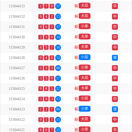
大双
115044133
1
7
9
17
殺
中
大双
115044132
9
4
2
15
殺
中
小单
115044131
9
6
2
17
殺
中
大单
115044130
2
3
9
14
殺
中
大单
115044129
4
5
7
16
殺
中
小双
115044128
0
4
8
12
殺
错
小单
115044127
2
3
3
08
殺
中
大双
115044126
3
5
9
17
殺
中
大单
115044125
9
8
5
22
殺
中
小双
115044124
3
9
3
15
殺
中
小单
115044123
1
1
7
09
殺
错
大双
115044122
9
1
5
15
殺
中
小单
115044121
8
8
7
23
殺
中