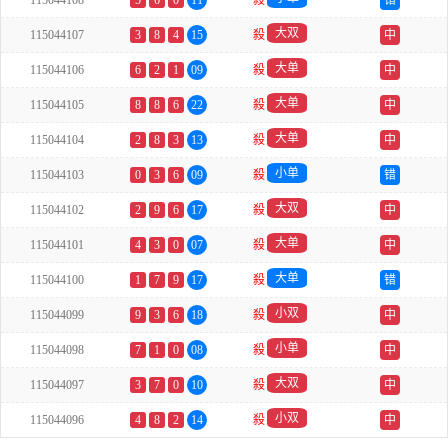
115044108
5
6
0
11
殺
错
大双
115044107
3
8
4
15
殺
中
大单
115044106
6
2
1
09
殺
中
大单
115044105
8
8
6
22
殺
中
大单
115044104
2
8
3
13
殺
中
小单
115044103
0
3
6
09
殺
错
大双
115044102
2
9
6
17
殺
中
大单
115044101
4
3
0
07
殺
中
大单
115044100
1
7
9
17
殺
错
小双
115044099
9
3
6
18
殺
中
小单
115044098
7
1
0
08
殺
中
大双
115044097
3
7
0
10
殺
中
小双
115044096
4
8
2
14
殺
中