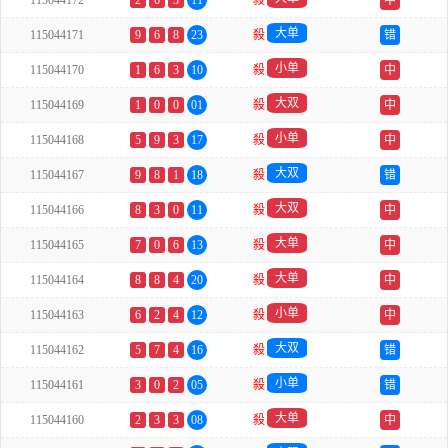
115044172
2
6
3
11
殺
中
大单
115044171
9
6
8
23
殺
错
小单
115044170
1
6
3
10
殺
中
大双
115044169
1
0
0
01
殺
中
小单
115044168
5
9
3
17
殺
中
大双
115044167
9
8
1
18
殺
错
大双
115044166
8
3
0
11
殺
中
大单
115044165
7
0
6
13
殺
中
大单
115044164
8
8
4
20
殺
中
小单
115044163
6
2
4
12
殺
中
大双
115044162
5
7
4
16
殺
错
小单
115044161
3
0
2
05
殺
错
大单
115044160
2
3
3
08
殺
中