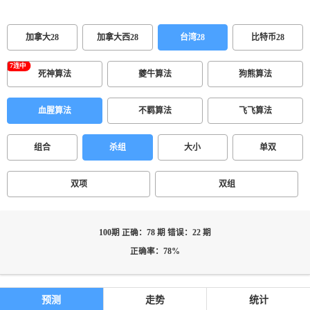
加拿大28
加拿大西28
台湾28
比特币28
死神算法
夔牛算法
狗熊算法
血腥算法
不羁算法
飞飞算法
组合
杀组
大小
单双
双项
双组
100期 正确：78 期 错误：22 期
正确率：78%
预测
走势
统计