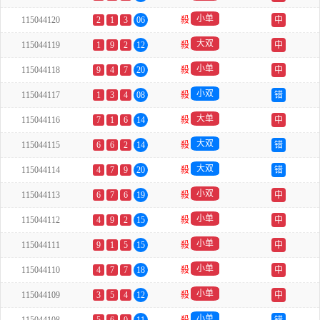
小单
115044120
2
1
3
06
殺
中
大双
115044119
1
9
2
12
殺
中
小单
115044118
9
4
7
20
殺
中
小双
115044117
1
3
4
08
殺
错
大单
115044116
7
1
6
14
殺
中
大双
115044115
6
6
2
14
殺
错
大双
115044114
4
7
9
20
殺
错
小双
115044113
6
7
6
19
殺
中
小单
115044112
4
9
2
15
殺
中
小单
115044111
9
1
5
15
殺
中
小单
115044110
4
7
7
18
殺
中
小单
115044109
3
5
4
12
殺
中
小单