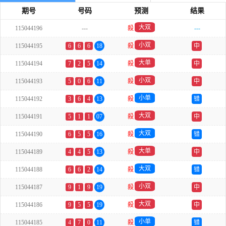
期号
号码
预测
结果
大双
115044196
---
殺
---
小双
115044195
6
6
6
18
殺
中
大单
115044194
7
2
5
14
殺
中
小双
115044193
5
0
6
11
殺
中
小单
115044192
3
6
4
13
殺
错
大双
115044191
5
1
1
07
殺
中
大双
115044190
6
5
5
16
殺
错
大单
115044189
4
4
5
13
殺
中
大双
115044188
6
6
2
14
殺
错
小双
115044187
9
1
9
19
殺
中
大双
115044186
9
5
5
19
殺
中
小单
115044185
4
7
0
11
殺
错