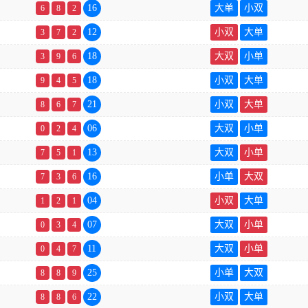
16
大单
小双
6
8
2
12
小双
大单
3
7
2
18
大双
小单
3
9
6
18
小双
大单
9
4
5
21
小双
大单
8
6
7
06
大双
小单
0
2
4
13
大双
小单
7
5
1
16
小单
大双
7
3
6
04
小双
大单
1
2
1
07
大双
小单
0
3
4
11
大双
小单
0
4
7
25
小单
大双
8
8
9
22
小双
大单
8
8
6