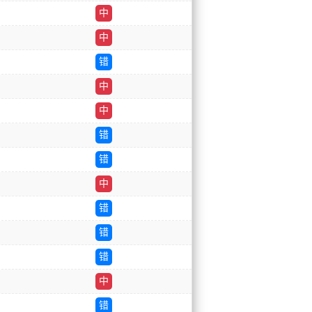
中
中
错
中
中
错
错
中
错
错
错
中
错