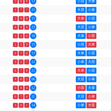
13
小双
大单
5
8
0
15
大双
小单
1
7
7
15
大单
小双
1
6
8
23
大双
小单
8
9
6
10
大单
小双
3
1
6
15
小双
大单
1
5
9
13
大单
小双
0
7
6
12
小单
大双
3
2
7
21
大单
小双
6
7
8
06
大双
小单
4
0
2
12
小双
大单
0
8
4
11
大双
小单
0
7
4
14
小单
大双
5
8
1