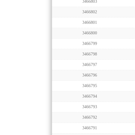
3466803
3466802
3466801
3466800
3466799
3466798
3466797
3466796
3466795
3466794
3466793
3466792
3466791