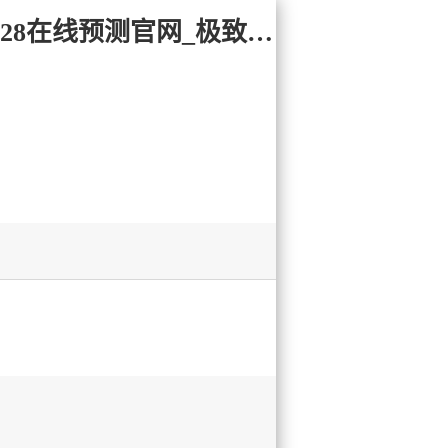
易记网址:28yc.com 加拿大PC预测网-加拿大2.8预测|加拿大预测28在线预测官网_极致火热优质的免费预测